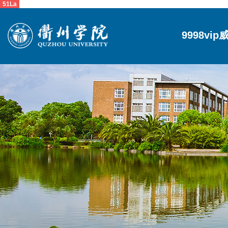
51La
9998vi